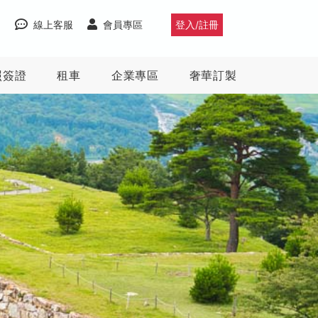
線上客服
會員專區
登入/註冊
照簽證
租車
企業專區
奢華訂製