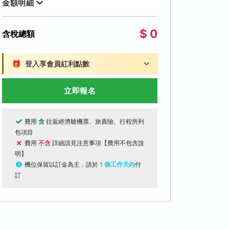
金額明細
$ 0
含稅總額
🎁
登入享會員紅利點數
立即報名
費用
含
往返經濟艙機票、旅責險、行程所列
包項目
費用
不含
詳細請見注意事項【費用不包含說
明】
機位保留以訂金為主，請於
1 個工作天內
付
訂