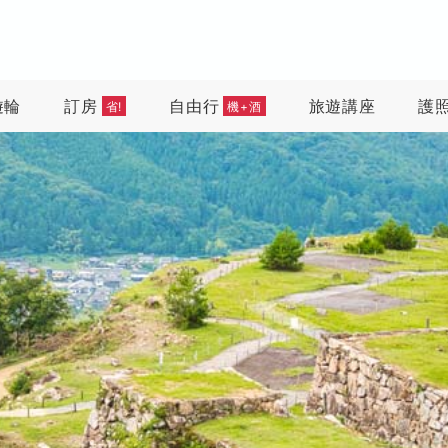
遊輪
訂房
自由行
旅遊講座
護
省!
機+酒