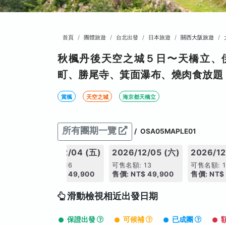
首頁
團體旅遊
台北出發
日本旅遊
關西大阪旅遊
秋楓丹後天空之城５日〜天橋立、
町、勝尾寺、箕面瀑布、燒肉食放題
賞楓
天空之城
海京都天橋立
所有團期一覽
/
OSA05MAPLE01
3 (四)
2026/12/04 (五)
2026/12/05 (六)
2026/12
可售名額: 16
可售名額: 13
可售名額: 1
,900
售價: NT$ 49,900
售價: NT$ 49,900
售價: NT$
滑動檢視相近出發日期
保證出發
可候補
已成團