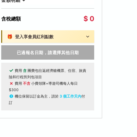
金額明細
$ 0
含稅總額
🎁
登入享會員紅利點數
已過報名日期，請選擇其他日期
費用
含
團費包往返經濟艙機票、住宿、旅責
險和行程所列包項目
費用
不含
小費領隊+導遊司機每人每日
$300
機位保留以訂金為主，請於
3 個工作天內
付
訂