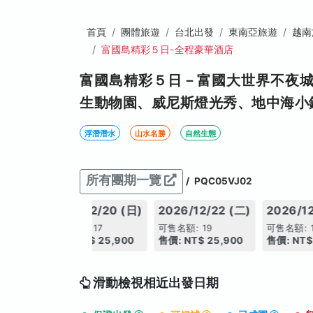
首頁
團體旅遊
台北出發
東南亞旅遊
越南
富國島精彩５日-全程豪華酒店
富國島精彩５日－富國大世界不夜城
生動物園、威尼斯燈光秀、地中海小
浮潛潛水
山水名勝
自然生態
所有團期一覽
/
PQC05VJ02
15 (二)
2026/12/20 (日)
2026/12/22 (二)
2026/12
可售名額: 17
可售名額: 19
可售名額: 
2,900
售價: NT$ 25,900
售價: NT$ 25,900
售價: NT$
滑動檢視相近出發日期