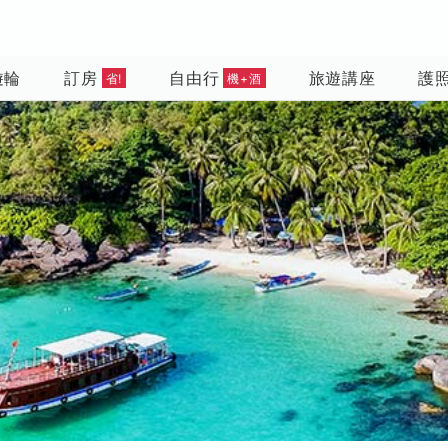
遊輪
訂房
自由行
旅遊講座
護
省!
機+酒