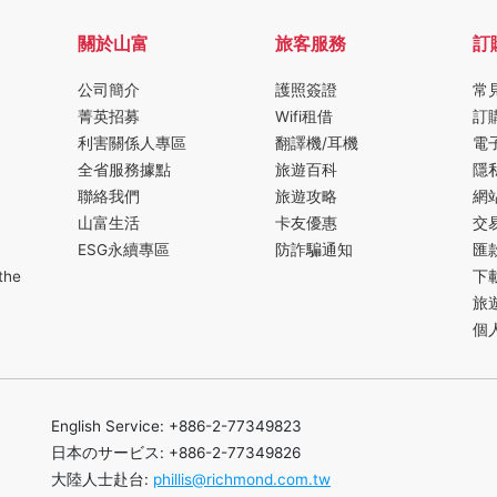
關於山富
旅客服務
訂
公司簡介
護照簽證
常
菁英招募
Wifi租借
訂
利害關係人專區
翻譯機/耳機
電
全省服務據點
旅遊百科
隱
聯絡我們
旅遊攻略
網
山富生活
卡友優惠
交
ESG永續專區
防詐騙通知
匯
the
下
旅
個
English Service: +886-2-77349823
日本のサービス: +886-2-77349826
大陸人士赴台:
phillis@richmond.com.tw