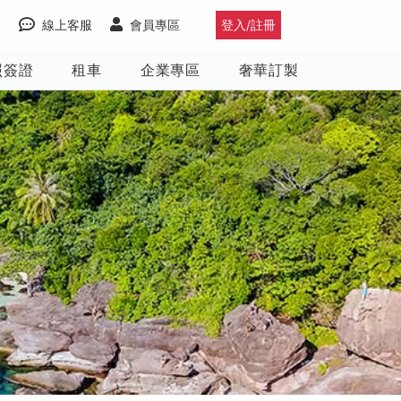
線上客服
會員專區
登入/註冊
照簽證
租車
企業專區
奢華訂製