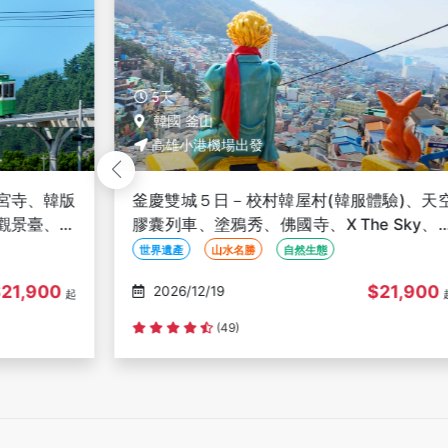
5天
韓國 釜山
高雄小港機場出發
宮寺、韓版
釜慶雙城５日－校村韓屋村(韓服體驗)、天
觀景臺、甘
膠囊列車、塗鴉秀、佛國寺、X The Sky、
雄出發
烤雙龍蝦-高雄出發
世界遺產
山水名勝
自然生態
21,900
$21,900
2026/12/19
起
(49)