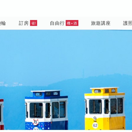
遊輪
訂房
自由行
旅遊講座
護
省!
機+酒