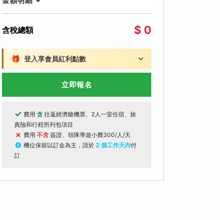
金額明細
$ 0
含稅總額
🎁
登入享會員紅利點數
立即報名
費用
含
往返經濟艙機票、2人一室住宿、旅
責險和行程所列包項目
費用
不含
簽證、領隊導遊小費300/人/天
機位保留以訂金為主，請於
2 個工作天內
付
訂