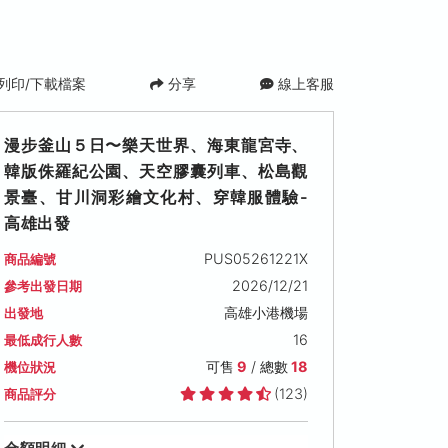
列印/下載檔案
分享
線上客服
漫步釜山５日〜樂天世界、海東龍宮寺、
韓版侏羅紀公園、天空膠囊列車、松島觀
景臺、甘川洞彩繪文化村、穿韓服體驗-
高雄出發
PUS05261221X
商品編號
2026/12/28 (一)
2026/12/29 (二)
2026/12/30 (
2026/12/21
參考出發日期
可售名額: 9
可售名額: 9
可售名額: 8
高雄小港機場
出發地
售價: NT$ 20,900
售價: NT$ 23,900
售價: NT$ 23,90
16
最低成行人數
可售
9
/ 總數
18
機位狀況
(123)
商品評分