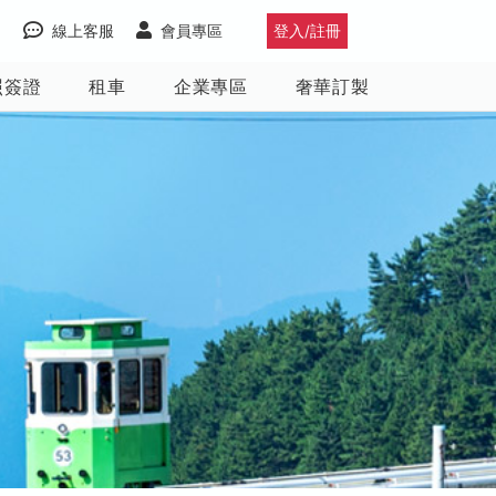
線上客服
會員專區
登入/註冊
照簽證
租車
企業專區
奢華訂製