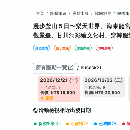
首頁
團體旅遊
高雄出發
韓國旅遊
韓國旅
漫步釜山５日〜樂天世界、海東龍
觀景臺、甘川洞彩繪文化村、穿韓服
自然生態
親子旅遊
主題樂園
即將成團
所有團期一覽
/
PUS05K21
026/12/20 (日)
2026/12/21 (一)
2026/12/22 (二)
售名額: 9
可售名額: 9
可售名額: 9
: NT$ 20,900
售價: NT$ 19,900
售價: NT$ 20,900
熱銷
滑動檢視相近出發日期
保證出發
可候補
已成團