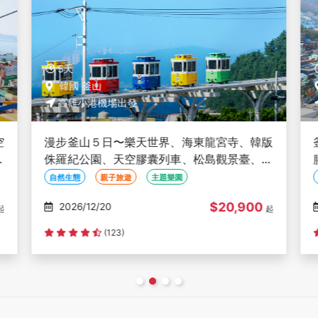
5天
韓國 釜山
高雄小港機場出發
空
漫步釜山５日〜樂天世界、海東龍宮寺、韓版
焗
侏羅紀公園、天空膠囊列車、松島觀景臺、甘
川洞彩繪文化村、穿韓服體驗-高雄出發
自然生態
親子旅遊
主題樂園
$20,900
2026/12/20
起
起
(123)