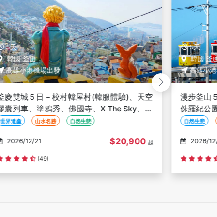
5天
5天
韓國 釜山
韓國 釜
高雄小港機場出發
高雄小港
釜慶雙城５日－校村韓屋村(韓服體驗)、天空
漫步釜山
膠囊列車、塗鴉秀、佛國寺、X The Sky、焗
侏羅紀公
烤雙龍蝦-高雄出發
川洞彩繪
世界遺產
山水名勝
自然生態
自然生態
$20,900
2026/12/21
2026/12
起
(49)