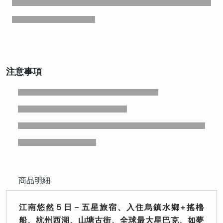
注意事項
商品明細
江南悠然５日－五星旅宿、入住烏鎮水鄉+搖櫓
船、杭州西湖、山塘古街、全球最大星巴克、如夢