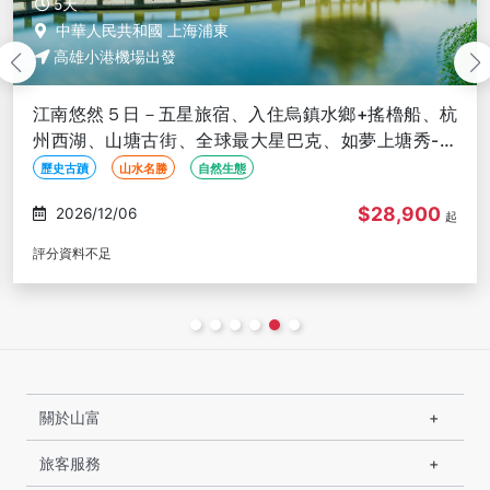
6天
中華人民共和國 上海浦東
高雄小港機場出發
船、杭
江南潮時尚６日~濮院古鎮、拈花灣、杭州西湖
秀-高
廣富林水下博物館、泰晤士小鎮、清明橋、岳家
高雄出發(文化參訪)
世界遺產
歷史古蹟
山水名勝
900
$30,9
2026/12/03
起
評分資料不足
關於山富
旅客服務