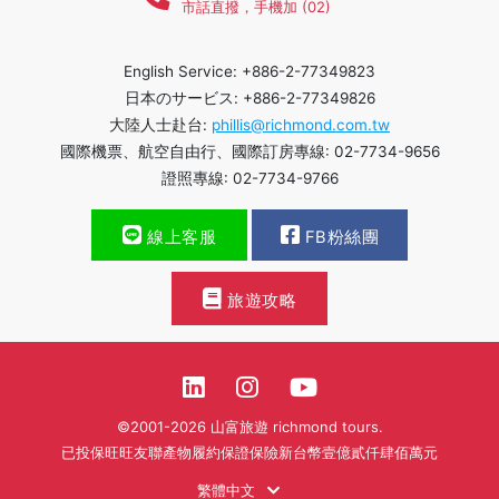
市話直撥，手機加 (02)
English Service: +886-2-77349823
日本のサービス: +886-2-77349826
大陸人士赴台:
phillis@richmond.com.tw
國際機票、航空自由行、國際訂房專線: 02-7734-9656
證照專線: 02-7734-9766
線上客服
FB粉絲團
旅遊攻略
©2001-2026 山富旅遊 richmond tours.
已投保旺旺友聯產物履約保證保險新台幣壹億貳仟肆佰萬元
繁體中文