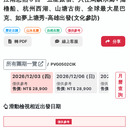
櫓船、杭州西湖、山塘古街、全球最大星巴
克、如夢上塘秀-高雄出發(文化參訪)
歷史古蹟
山水名勝
自然生態
僅供參考
轉 PDF
線上客服
分享
所有團期一覽
/
PVG0502CIK
月
(五)
2026/12/03 (四)
2026/12/06 (日)
2026/12/11
曆
僅供參考
僅供參考
僅供參考
查
00
售價: NT$ 28,900
售價: NT$ 28,900
售價: NT$ 28,
詢
滑動檢視相近出發日期
僅供參考