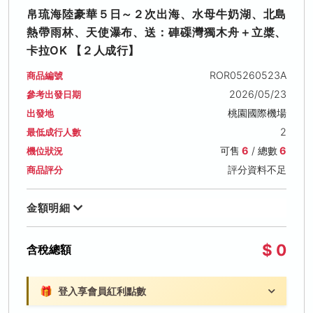
帛琉海陸豪華５日～２次出海、水母牛奶湖、北島
熱帶雨林、天使瀑布、送：硨磲灣獨木舟＋立槳、
卡拉OK 【２人成行】
ROR05260523A
商品編號
2026/05/23
參考出發日期
桃園國際機場
出發地
2
最低成行人數
可售
6
/ 總數
6
機位狀況
評分資料不足
商品評分
金額明細
$ 0
含稅總額
🎁
登入享會員紅利點數