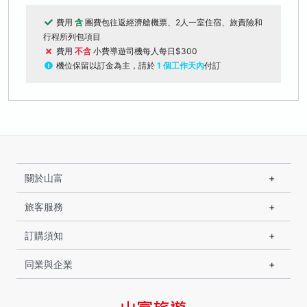
費用
含
團費包往返經濟艙機票、2人一室住宿、旅責險和
行程所列包項目
費用
不含
小費導遊司機每人每日$300
機位保留以訂金為主，請於
1 個工作天內
付訂
關於山富
旅客服務
訂購須知
同業與企業