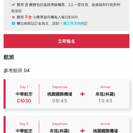
費用
含
團費包往返經濟艙機票、2人一室住宿、旅責險和行程所列
包項目
費用
不含
小費導遊司機每人每日$300
機位保留以訂金為主，請於
1 個工作天內
付訂
立即報名
航班
參考航班 04
Day 1
Departure
Arrival
中華航空
桃園國際機場
帛琉(科羅)
CI030
09:45
13:45
Day 5
Departure
Arrival
中華航空
帛琉(科羅)
桃園國際機場