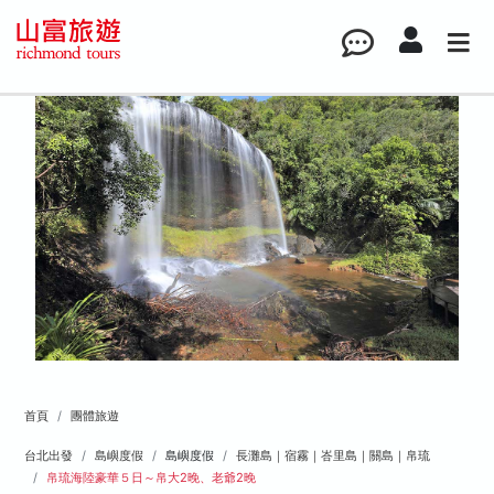
首頁
團體旅遊
台北出發
島嶼度假
島嶼度假
長灘島｜宿霧｜峇里島｜關島｜帛琉
帛琉海陸豪華５日～帛大2晚、老爺2晚