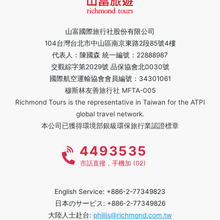
山富國際旅行社股份有限公司
104台灣台北市中山區南京東路2段85號4樓
代表人：陳國森 統一編號：22888987
交觀綜字第2029號 品保協會北0030號
國際航空運輸協會會員編號：34301061
穆斯林友善旅行社 MFTA-005
Richmond Tours is the representative in Taiwan for the ATPI
global travel network.
本公司已獲得環境部銀級環保旅行業認證標章
4493535
市話直撥，手機加 (02)
English Service: +886-2-77349823
日本のサービス: +886-2-77349826
大陸人士赴台:
phillis@richmond.com.tw