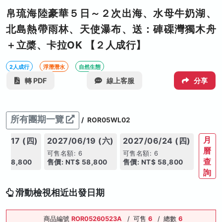
帛琉海陸豪華５日～２次出海、水母牛奶湖、
北島熱帶雨林、天使瀑布、送：硨磲灣獨木舟
＋立槳、卡拉OK 【２人成行】
2人成行
浮潛潛水
自然生態
轉 PDF
線上客服
分享
所有團期一覽
/
ROR05WL02
月
06/17 (四)
2027/06/19 (六)
2027/06/24 (四)
曆
 6
可售名額: 6
可售名額: 6
查
$ 58,800
售價: NT$ 58,800
售價: NT$ 58,800
詢
滑動檢視相近出發日期
商品編號
ROR05260523A
/
可售
6
/
總數
6