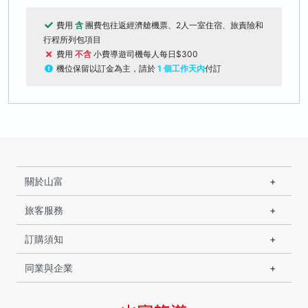
費用
含
團費包往返經濟艙機票、2人一室住宿、旅責險和
行程所列包項目
費用
不含
小費導遊司機每人每日$300
機位保留以訂金為主，請於
1 個工作天內
付訂
關於山富
旅客服務
訂購須知
同業與企業