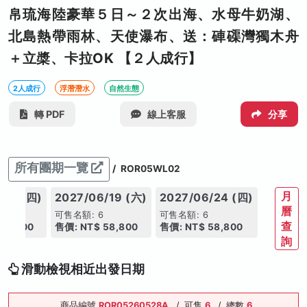
帛琉海陸豪華５日～２次出海、水母牛奶湖、
北島熱帶雨林、天使瀑布、送：硨磲灣獨木舟
＋立槳、卡拉OK 【２人成行】
2人成行
浮潛潛水
自然生態
轉 PDF
線上客服
分享
所有團期一覽
/
ROR05WL02
月
/17 (四)
2027/06/19 (六)
2027/06/24 (四)
曆
可售名額: 6
可售名額: 6
查
58,800
售價: NT$ 58,800
售價: NT$ 58,800
詢
滑動檢視相近出發日期
商品編號
ROR05260528A
/
可售
6
/
總數
6