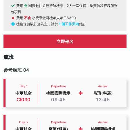
費用
含
團費包往返經濟艙機票、2人一室住宿、旅責險和行程所列
包項目
費用
不含
小費導遊司機每人每日$300
機位保留以訂金為主，請於
1 個工作天內
付訂
立即報名
航班
參考航班 04
Day 1
Departure
Arrival
中華航空
桃園國際機場
帛琉(科羅)
CI030
09:45
13:45
Day 5
Departure
Arrival
中華航空
帛琉(科羅)
桃園國際機場