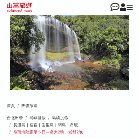
首頁
團體旅遊
台北出發
島嶼度假
島嶼度假
長灘島｜宿霧｜峇里島｜關島｜帛琉
帛琉海陸豪華５日～帛大2晚、老爺2晚