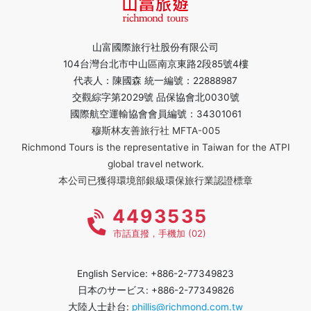
山富國際旅行社股份有限公司
104台灣台北市中山區南京東路2段85號4樓
代表人：陳國森 統一編號：22888987
交觀綜字第2029號 品保協會北0030號
國際航空運輸協會會員編號：34301061
穆斯林友善旅行社 MFTA-005
Richmond Tours is the representative in Taiwan for the ATPI
global travel network.
本公司已獲得環境部銀級環保旅行業認證標章
4493535
市話直撥，手機加 (02)
English Service: +886-2-77349823
日本のサービス: +886-2-77349826
大陸人士赴台:
phillis@richmond.com.tw