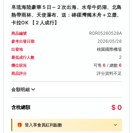
帛琉海陸豪華５日～２次出海、水母牛奶湖、北島
熱帶雨林、天使瀑布、送：硨磲灣獨木舟＋立槳、
卡拉OK 【２人成行】
ROR05260528A
商品編號
2026/05/28
參考出發日期
桃園國際機場
出發地
2
最低成行人數
可售
6
/ 總數
6
機位狀況
評分資料不足
商品評分
金額明細
$ 0
含稅總額
🎁
登入享會員紅利點數