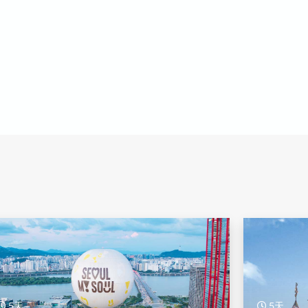
5天
6天