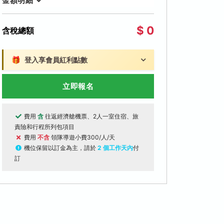
金額明細
$ 0
含稅總額
🎁
登入享會員紅利點數
立即報名
費用
含
往返經濟艙機票、2人一室住宿、旅
責險和行程所列包項目
費用
不含
領隊導遊小費300/人/天
機位保留以訂金為主，請於
2 個工作天內
付
訂