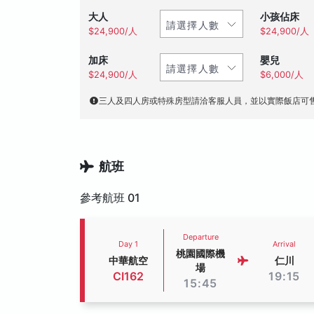
大人
小孩佔床
$24,900/人
$24,900/人
加床
嬰兒
$24,900/人
$6,000/人
三人及四人房或特殊房型請洽客服人員，並以實際飯店可
航班
參考航班 01
Departure
Day 1
Arrival
桃園國際機
中華航空
仁川
場
CI162
19:15
15:45