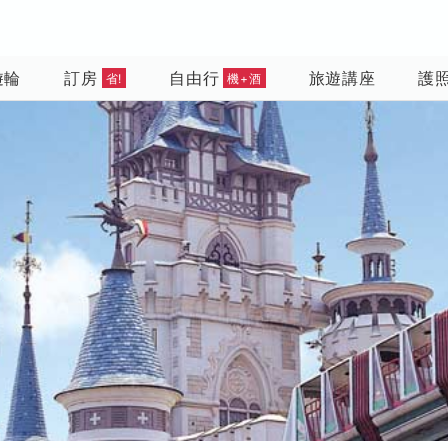
遊輪
訂房
自由行
旅遊講座
護
省!
機+酒