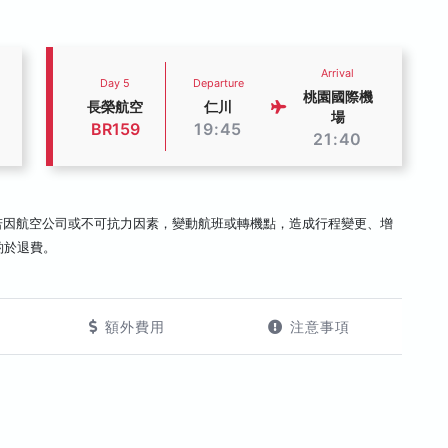
Arrival
Day 5
Departure
桃園國際機
長榮航空
仁川
場
BR159
19:45
21:40
若因航空公司或不可抗力因素，變動航班或轉機點，造成行程變更、增
酌於退費。
額外費用
注意事項