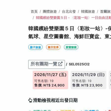
首頁
團體旅遊
台北出發
韓國旅遊
首爾旅
韓國繽紛雙樂園５日－〈彩妝一站〉一日自由活
韓國繽紛雙樂園５日〈彩妝一站〉-
氣球、星空圖書館、海鮮巨寶盆、東
親子旅遊
樂天世界
愛寶樂園
所有團期一覽
/
SEL0525CI2
026/11/22 (日)
2026/11/27 (五)
2026/11/29 (日)
售名額: 19
可售名額: 19
可售名額: 19
價: NT$ 23,900
售價: NT$ 24,900
售價: NT$ 23,900
滑動檢視相近出發日期