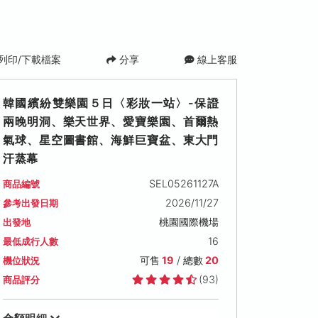
列印/下載檔案
分享
線上客服
韓國繽紛雙樂園５日〈彩妝一站〉-保證
兩晚明洞、樂天世界、愛寶樂園、首爾熱
氣球、星空圖書館、海鮮巨寶盆、東大門
汗蒸幕
SEL05261127A
商品編號
2026/11/27
參考出發日期
2026/12/13 (日)
2026/12/18 (五)
2026/12/20 (日
桃園國際機場
出發地
可售名額: 19
可售名額: 19
可售名額: 19
16
最低成行人數
售價: NT$ 23,900
售價: NT$ 24,900
售價: NT$ 23,900
可售
19
/ 總數
20
機位狀況
(93)
商品評分