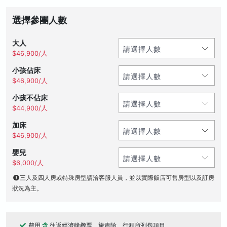
選擇參團人數
大人
$46,900/人
小孩佔床
$46,900/人
小孩不佔床
$44,900/人
加床
$46,900/人
嬰兒
$6,000/人
三人及四人房或特殊房型請洽客服人員，並以實際飯店可售房型以及訂房
狀況為主。
費用
含
往返經濟艙機票、旅責險、行程所列包項目