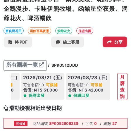
企鵝漫步、卡哇伊熊牧場、函館星空夜景、洞
爺花火、啤酒暢飲
富良野花田
函館百萬夜景
洞爺花火
保證出團
轉 PDF
線上客服
分享
所有團期一覽
/
SPK0512DDD
月
/18 (二)
2026/08/21 (五)
2026/08/23 (日)
曆
0
可候補
可售名額: 0
可候補
可售名額: 0
可候補
查
42,000
售價: NT$ 51,000
售價: NT$ 42,000
保證出發
保證出發
詢
滑動檢視相近出發日期
商品編號
SPK05260623G
/
可售
0
/
總數
27
可候補