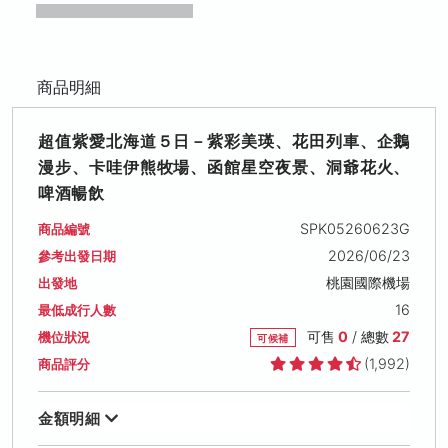
商品明細
超值紫愛北海道５日－紫彩美瑛、花田列車、企鵝
漫步、卡哇伊熊牧場、函館星空夜景、洞爺花火、
啤酒暢飲
SPK05260623G
商品編號
2026/06/23
參考出發日期
桃園國際機場
出發地
16
最低成行人數
可售
0
/ 總數
27
機位狀況
可候補
(1,992)
商品評分
金額明細