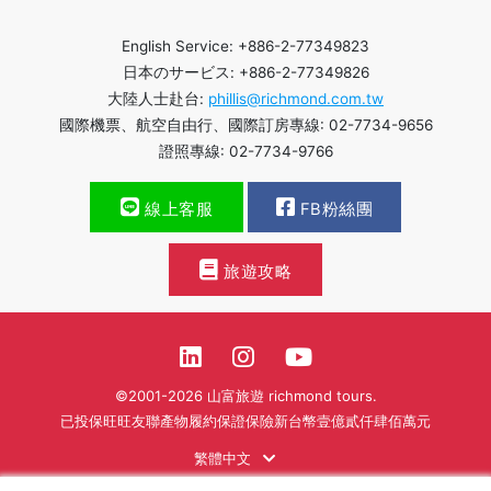
English Service: +886-2-77349823
日本のサービス: +886-2-77349826
大陸人士赴台:
phillis@richmond.com.tw
國際機票、航空自由行、國際訂房專線: 02-7734-9656
證照專線: 02-7734-9766
線上客服
FB粉絲團
旅遊攻略
©2001-2026 山富旅遊 richmond tours.
已投保旺旺友聯產物履約保證保險新台幣壹億貳仟肆佰萬元
繁體中文