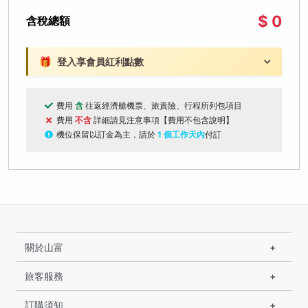
$ 0
含稅總額
🎁
登入享會員紅利點數
費用
含
往返經濟艙機票、旅責險、行程所列包項目
費用
不含
詳細請見注意事項【費用不包含說明】
機位保留以訂金為主，請於
1 個工作天內
付訂
關於山富
旅客服務
訂購須知