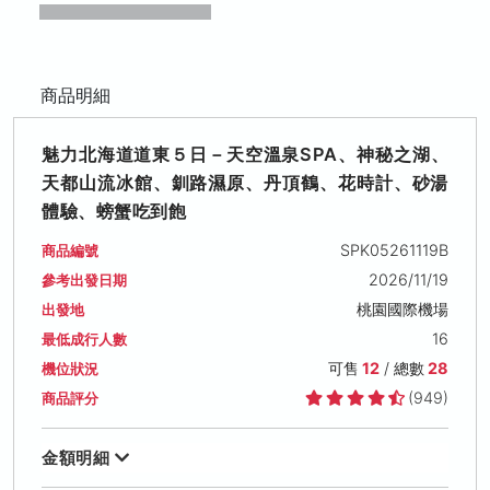
商品明細
魅力北海道道東５日－天空溫泉SPA、神秘之湖、
天都山流冰館、釧路濕原、丹頂鶴、花時計、砂湯
體驗、螃蟹吃到飽
SPK05261119B
商品編號
2026/11/19
參考出發日期
桃園國際機場
出發地
16
最低成行人數
可售
12
/ 總數
28
機位狀況
(949)
商品評分
金額明細