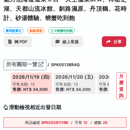
湖、天都山流冰館、釧路濕原、丹頂鶴、花時
計、砂湯體驗、螃蟹吃到飽
摩周藍寶石
釧路溼原
三大螃蟹吃到飽
轉 PDF
線上客服
分享
所有團期一覽
/
SPK0513BR4Q
月
(三)
2026/11/19 (四)
2026/11/20 (五)
2026/11/21 
曆
可售名額: 12
可售名額: 13
可售名額: 14
查
00
售價: NT$ 34,000
售價: NT$ 34,000
售價: NT$ 34,0
詢
滑動檢視相近出發日期
商品編號
SPK05261119B
/
可售
12
/
總數
28