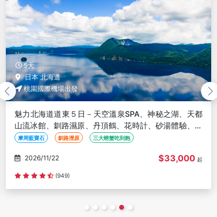
6天
日本 北海道
桃園國際機場出發
魅力北海道道東６日－人氣NO1旭山動物園、天空溫泉
SPA、釧路濕原、丹頂鶴、霧之摩周湖、屈斜路湖、砂
湯體驗
人氣NO1旭山動物園
天空溫泉SPA
釧路濕原
$34,000
2026/11/19
起
(50)