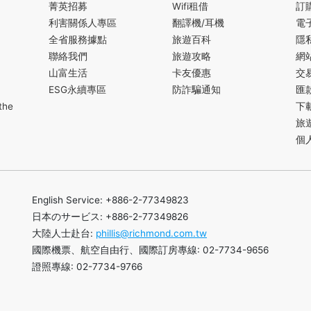
菁英招募
Wifi租借
訂
利害關係人專區
翻譯機/耳機
電
全省服務據點
旅遊百科
隱
聯絡我們
旅遊攻略
網
山富生活
卡友優惠
交
ESG永續專區
防詐騙通知
匯
the
下
旅
個
English Service: +886-2-77349823
日本のサービス: +886-2-77349826
大陸人士赴台:
phillis@richmond.com.tw
國際機票、航空自由行、國際訂房專線: 02-7734-9656
證照專線: 02-7734-9766