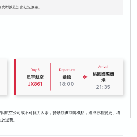
售房型以及訂房狀況為主。
Arrival
Day 6
Departure
桃園國際機
星宇航空
函館
場
JX861
18:00
21:35
若因航空公司或不可抗力因素，變動航班或轉機點，造成行程變更、增
酌於退費。