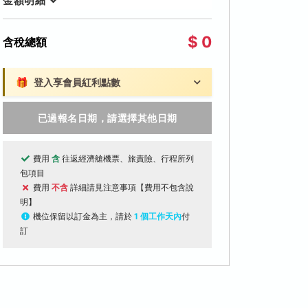
金額明細
$ 0
含稅總額
🎁
登入享會員紅利點數
已過報名日期，請選擇其他日期
費用
含
往返經濟艙機票、旅責險、行程所列
包項目
費用
不含
詳細請見注意事項【費用不包含說
明】
機位保留以訂金為主，請於
1 個工作天內
付
訂