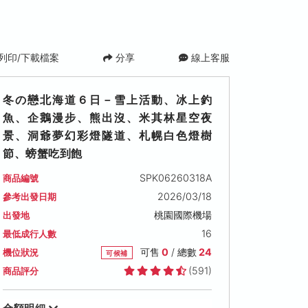
列印/下載檔案
分享
線上客服
冬の戀北海道６日－雪上活動、冰上釣
魚、企鵝漫步、熊出沒、米其林星空夜
景、洞爺夢幻彩燈隧道、札幌白色燈樹
節、螃蟹吃到飽
SPK06260318A
商品編號
2026/03/18
參考出發日期
桃園國際機場
出發地
16
最低成行人數
可售
0
/ 總數
24
機位狀況
可候補
(591)
商品評分