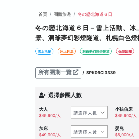
首頁
團體旅遊
冬の戀北海道６日
冬の戀北海道６日－雪上活動、冰
景、洞爺夢幻彩燈隧道、札幌白色燈
雪上活動
冰上釣魚
洞爺夢幻彩燈隧道
保證出團
所有團期一覽
/
SPK06CI3339
選擇參團人數
大人
小孩佔床
$49,900/人
$49,900/人
加床
嬰兒
$49,900/人
$6,000/人