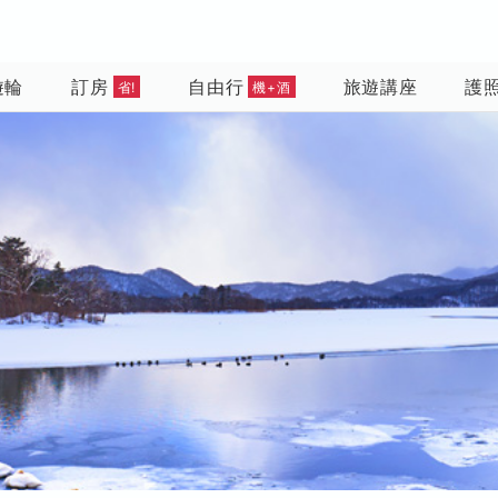
遊輪
訂房
自由行
旅遊講座
護
省!
機+酒