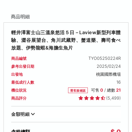
商品明細
輕井澤富士山三溫泉悠活５日－Laview新型列車體
驗、澀谷展望台、角川武藏野、蟹道樂、壽司食べ
放題、伊勢龍蝦&海膽生魚片
TYO05250224R
商品編號
2025/02/24
參考出發日期
桃園國際機場
出發地
16
最低成行人數
可售
0
/ 總數
21
機位狀況
需客服確認
(5,499)
商品評分
金額明細
$ 0
含稅總額