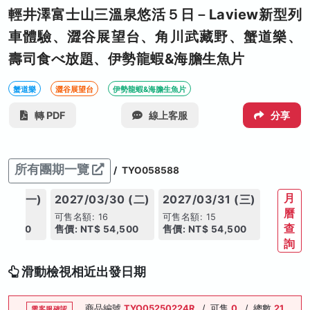
輕井澤富士山三溫泉悠活５日－Laview新型列
車體驗、澀谷展望台、角川武藏野、蟹道樂、
壽司食べ放題、伊勢龍蝦&海膽生魚片
蟹道樂
澀谷展望台
伊勢龍蝦&海膽生魚片
轉 PDF
線上客服
分享
所有團期一覽
/
TYO058588
月
/29 (一)
2027/03/30 (二)
2027/03/31 (三)
曆
7
可售名額: 16
可售名額: 15
查
54,500
售價: NT$ 54,500
售價: NT$ 54,500
詢
滑動檢視相近出發日期
商品編號
TYO05250224R
/
可售
0
/
總數
21
需客服確認