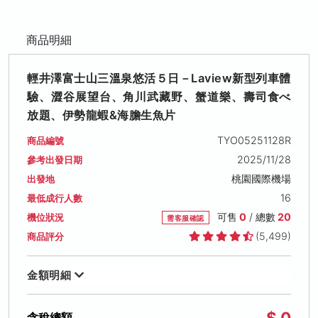
商品明細
輕井澤富士山三溫泉悠活５日－Laview新型列車體
驗、澀谷展望台、角川武藏野、蟹道樂、壽司食べ
放題、伊勢龍蝦&海膽生魚片
TYO05251128R
商品編號
2025/11/28
參考出發日期
桃園國際機場
出發地
16
最低成行人數
可售
0
/ 總數
20
機位狀況
需客服確認
(5,499)
商品評分
金額明細
$ 0
含稅總額