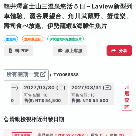
輕井澤富士山三溫泉悠活５日－Laview新型列
車體驗、澀谷展望台、角川武藏野、蟹道樂、
壽司食べ放題、伊勢龍蝦&海膽生魚片
蟹道樂
澀谷展望台
伊勢龍蝦&海膽生魚片
轉 PDF
線上客服
分享
所有團期一覽
/
TYO058588
月
/29 (一)
2027/03/30 (二)
2027/03/31 (三)
曆
7
可售名額: 16
可售名額: 15
查
54,500
售價: NT$ 54,500
售價: NT$ 54,500
詢
滑動檢視相近出發日期
商品編號
TYO05251128R
/
可售
0
/
總數
20
需客服確認