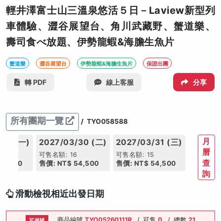
輕井澤富士山三溫泉悠活５日－Laview新型列
車體驗、澀谷展望台、角川武藏野、蟹道樂、
壽司食べ放題、伊勢龍蝦&海膽生魚片
蟹道樂
澀谷展望台
伊勢龍蝦&海膽生魚片
保證出團
轉 PDF
線上客服
分享
所有團期一覽
/
TYO058588
月
/29 (一)
2027/03/30 (二)
2027/03/31 (三)
曆
7
可售名額: 16
可售名額: 15
查
54,500
售價: NT$ 54,500
售價: NT$ 54,500
詢
滑動檢視相近出發日期
商品編號
TYO05260111R
/
可售
0
/
總數
21
可候補