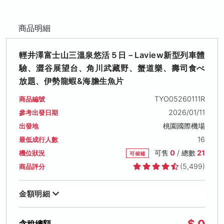
商品明細
輕井澤富士山三溫泉悠活５日－Laview新型列車體
驗、澀谷展望台、角川武藏野、蟹道樂、壽司食べ
放題、伊勢龍蝦&海膽生魚片
TYO05260111R
商品編號
2026/01/11
參考出發日期
桃園國際機場
出發地
16
最低成行人數
可售
0
/ 總數
21
機位狀況
可候補
(5,499)
商品評分
金額明細
$ 0
含稅總額