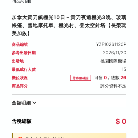
商品明細
加拿大黃刀鎮極光10日－黃刀夜追極光3晚、玻璃
帳篷、雪地摩托車、極光村、登太空針塔【長榮玩
美加族】
YZF10261120P
商品編號
2026/11/20
參考出發日期
桃園國際機場
出發地
15
最低成行人數
可售
0
/ 總數
26
機位狀況
需客服確認
評分資料不足
商品評分
金額明細
$ 0
含稅總額