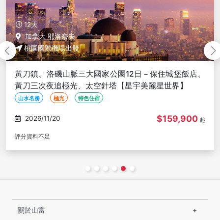
12天
加拿大 耶洛奈夫
桃園國際機場出發
黃刀鎮、洛磯山脈三大國家公園12日－保住城堡飯店、
黃刀三次夜追極光、太空針塔【星宇美麗星世界】
山水名勝
極光
特色住宿
$168,900
2026/11/25
起
評分資料不足
關於山富