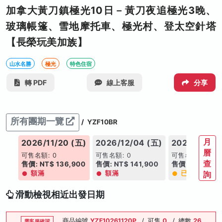
加拿大黃刀鎮極光10日－黃刀夜追極光3晚、
玻璃帳篷、雪地摩托車、極光村、登太空針塔
【長榮玩美加族】
山水名勝
極光
特色住宿
轉 PDF
線上客服
分享
所有團期一覽
/
YZF10BR
月
2026/11/20 (五)
2026/12/04 (五)
2027/01/15
曆
可售名額: 0
可售名額: 0
可售名額: 2
查
售價: NT$ 136,900
售價: NT$ 141,900
售價: NT$ 144
額滿
額滿
已成團
詢
滑動檢視相近出發日期
商品編號
YZF10261120P
/
可售
0
/
總數
26
需客服確認