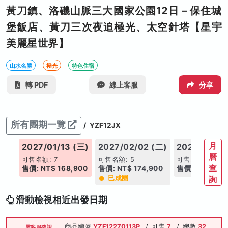
黃刀鎮、洛磯山脈三大國家公園12日－保住城
堡飯店、黃刀三次夜追極光、太空針塔【星宇
美麗星世界】
山水名勝
極光
特色住宿
轉 PDF
線上客服
分享
所有團期一覽
/
YZF12JX
月
(六)
2027/01/13 (三)
2027/02/02 (二)
2027/02/03
曆
可售名額: 7
可售名額: 5
可售名額: 25
查
900
售價: NT$ 168,900
售價: NT$ 174,900
售價: NT$ 182
已成團
詢
滑動檢視相近出發日期
商品編號
YZF12270113P
/
可售
7
/
總數
32
需客服確認