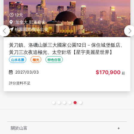
12天
加拿大 耶洛奈夫
桃園國際機場出發
黃刀鎮、洛磯山脈三大國家公園12日－保住城堡飯店、
黃刀三次夜追極光、太空針塔【星宇美麗星世界】
山水名勝
極光
特色住宿
$170,900
2027/03/03
起
評分資料不足
關於山富