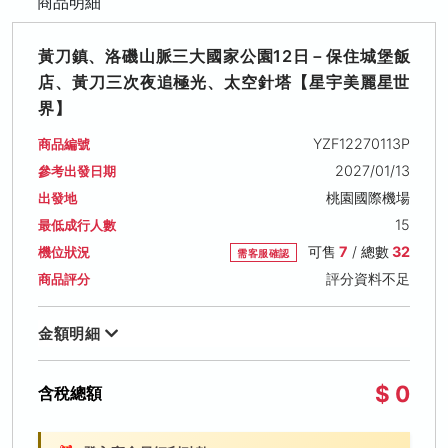
商品明細
黃刀鎮、洛磯山脈三大國家公園12日－保住城堡飯
店、黃刀三次夜追極光、太空針塔【星宇美麗星世
界】
YZF12270113P
商品編號
2027/01/13
參考出發日期
桃園國際機場
出發地
15
最低成行人數
可售
7
/ 總數
32
機位狀況
需客服確認
評分資料不足
商品評分
金額明細
$ 0
含稅總額