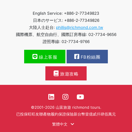
English Service: +886-2-77349823
日本のサービス: +886-2-77349826
大陸人士赴台:
phillis@richmond.com.tw
國際機票、航空自由行、國際訂房專線: 02-7734-9656
證照專線: 02-7734-9766
線上客服
FB粉絲團
旅遊攻略
©2001-2026 山富旅遊 richmond tours.
已投保旺旺友聯產物履約保證保險新台幣壹億貳仟肆佰萬元
繁體中文