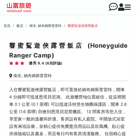
首頁
飯店
南非, 納布姆斯普雷特
響蜜鴷遊俠露營飯店
響蜜鴷遊俠露營飯店 (Honeyguide
Ranger Camp)
優秀 9.4 (6則評論)
南非, 納布姆斯普雷特
入住響蜜鴷遊俠露營飯店，即可置身於納布姆斯普雷特，開車
4 分鐘即可抵達恩塔貝尼湖。 此遊獵營地位置絕佳，從這裡開
車 0.1 公里 (0.1 英哩) 可以抵達沃特堡生物圈保護區，開車 2.6
公里 (1.6 英哩) 則會到恩塔貝尼禁獵區。 13 間客房等您入住，
享受家一般的溫馨與舒適。客房設有私人庭院。半開放式浴室
設有淋浴設備，並精心提供免費盥洗用品以及吹風機。貼心提
供保險箱以及書桌，而且每日均有客房清潔服務。 住宿精心提