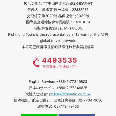
104台灣台北市中山區南京東路2段85號4樓
代表人：陳國森 統一編號：22888987
交觀綜字第2029號 品保協會北0030號
國際航空運輸協會會員編號：34301061
穆斯林友善旅行社 MFTA-005
Richmond Tours is the representative in Taiwan for the ATPI
global travel network.
本公司已獲得環境部銀級環保旅行業認證標章
4493535
市話直撥，手機加 (02)
English Service: +886-2-77349823
日本のサービス: +886-2-77349826
大陸人士赴台:
phillis@richmond.com.tw
國際機票、航空自由行、國際訂房專線: 02-7734-9656
證照專線: 02-7734-9766