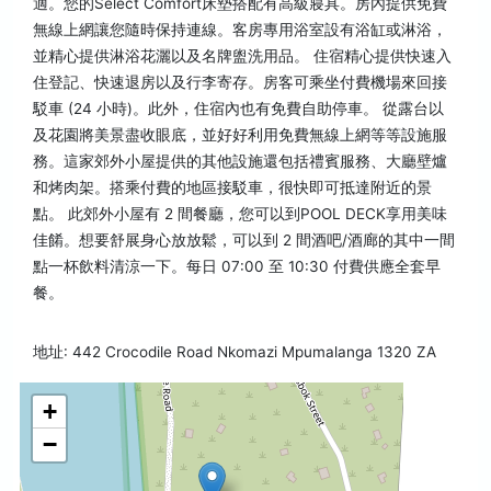
適。您的Select Comfort床墊搭配有高級寢具。房內提供免費
無線上網讓您隨時保持連線。客房專用浴室設有浴缸或淋浴，
並精心提供淋浴花灑以及名牌盥洗用品。 住宿精心提供快速入
住登記、快速退房以及行李寄存。房客可乘坐付費機場來回接
駁車 (24 小時)。此外，住宿內也有免費自助停車。 從露台以
及花園將美景盡收眼底，並好好利用免費無線上網等等設施服
務。這家郊外小屋提供的其他設施還包括禮賓服務、大廳壁爐
和烤肉架。搭乘付費的地區接駁車，很快即可抵達附近的景
點。 此郊外小屋有 2 間餐廳，您可以到POOL DECK享用美味
佳餚。想要舒展身心放放鬆，可以到 2 間酒吧/酒廊的其中一間
點一杯飲料清涼一下。每日 07:00 至 10:30 付費供應全套早
餐。
地址: 442 Crocodile Road Nkomazi Mpumalanga 1320 ZA
+
−