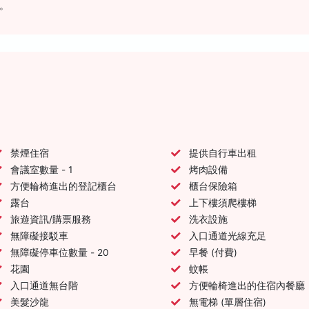
。
禁煙住宿
提供自行車出租
會議室數量 - 1
烤肉設備
方便輪椅進出的登記櫃台
櫃台保險箱
露台
上下樓須爬樓梯
旅遊資訊/購票服務
洗衣設施
無障礙接駁車
入口通道光線充足
無障礙停車位數量 - 20
早餐 (付費)
花園
蚊帳
入口通道無台階
方便輪椅進出的住宿內餐廳
美髮沙龍
無電梯 (單層住宿)