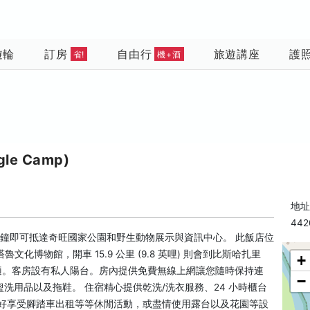
遊輪
訂房
自由行
旅遊講座
護
省!
機+酒
le Camp)
地址:
442
5 分鐘即可抵達奇旺國家公園和野生動物展示與資訊中心。 此飯店位
塔魯文化博物館，開車 15.9 公里 (9.8 英哩) 則會到比斯哈扎里
+
舒適。客房設有私人陽台。房內提供免費無線上網讓您隨時保持連
−
洗用品以及拖鞋。 住宿精心提供乾洗/洗衣服務、24 小時櫃台
好好享受腳踏車出租等等休閒活動，或盡情使用露台以及花園等設