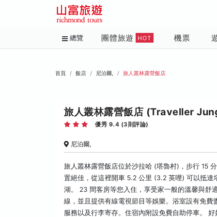
團體旅遊
機票
總覽
HOT
首頁
飯店
尼泊爾,
旅人叢林露營飯店
旅人叢林露營飯店 (Traveller Jung
優秀 9.4 (3則評論)
尼泊爾,
旅人叢林露營飯店位於沙拉哈 (塔魯村)，步行 1
置絕佳，從這裡開車 5.2 公里 (3.2 英哩) 可以抵達
湖。 23 間客房等您入住，享受家一般的溫馨與
線，並且提供有線電視節目等娛樂。浴室設有免費盥
服務以及行李寄存。住宿內附設免費自助停車。 