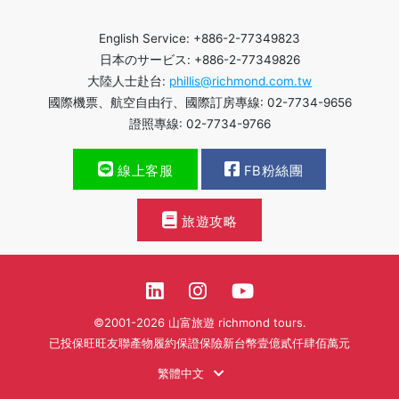
English Service: +886-2-77349823
日本のサービス: +886-2-77349826
大陸人士赴台:
phillis@richmond.com.tw
國際機票、航空自由行、國際訂房專線: 02-7734-9656
證照專線: 02-7734-9766
線上客服
FB粉絲團
旅遊攻略
©2001-2026 山富旅遊 richmond tours.
已投保旺旺友聯產物履約保證保險新台幣壹億貳仟肆佰萬元
繁體中文