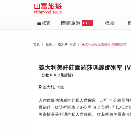
團體旅遊
機票
總覽
HOT
首頁
飯店
義大利, 卡波
義大利美好莊園羅莎瑪麗娜別墅
義大利美好莊園羅莎瑪麗娜別墅 (Villetta
分數 6.0 (1則評論)
義大利, 卡波
入住位於切法盧的此私人度假屋，步行 4 分鐘即可
置絕佳，從這裡開車 7.6 公里 (4.7 英哩) 可以抵
可盡情享受舒適的私人度假屋。 從花園將美景盡