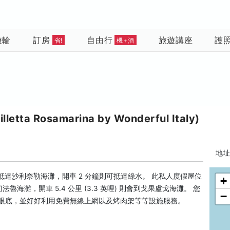
遊輪
訂房
自由行
旅遊講座
護
省!
機+酒
 Rosamarina by Wonderful Italy)
地址:
抵達沙利奈勒海灘，開車 2 分鐘則可抵達綠水。 此私人度假屋位
+
達切法魯海灘，開車 5.4 公里 (3.3 英哩) 則會到戈果盧戈海灘。 您
−
收眼底，並好好利用免費無線上網以及烤肉架等等設施服務。