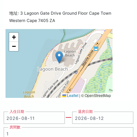
地址: 3 Lagoon Gate Drive Ground Floor Cape Town
Western Cape 7405 ZA
+
−
Leaflet
|
© OpenStreetMap
入住日期
退房日期
房間數