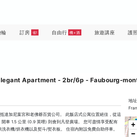
遊輪
訂房
自由行
旅遊講座
護
省!
機+酒
nt Apartment - 2br/6p - Faubourg-mont
地址: 
Fran
即可抵達加尼葉宮和老佛爺百貨公司。 此飯店式公寓位置絕佳，從這
，開車 1.5 公里 (0.9 英哩) 則會到凡登廣場。 您可盡情享受配有
+
洗衣機/烘衣機以及熨斗/熨衣板。 住宿內附設免費自助停車。
−