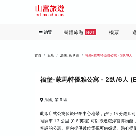
團體旅遊
機票
總覽
HOT
首頁
飯店
法國, 第 9 區
福堡-蒙馬特優雅公寓 - 2臥/6人
福堡-蒙馬特優雅公寓 - 2臥/6人 (Elega
法國, 第 9 區
此飯店式公寓位於巴黎中心地帶，步行 15 分鐘
裡開車 1.3 公里 (0.8 英哩) 可以抵達羅浮宮博物館
空調的公寓。房內提供數位電視可供娛樂。貼心提供