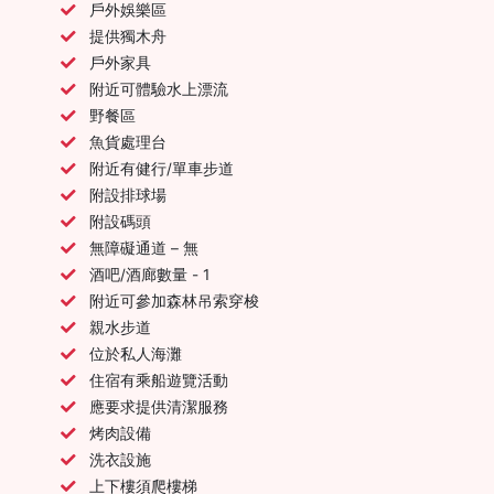
戶外娛樂區
提供獨木舟
戶外家具
附近可體驗水上漂流
野餐區
魚貨處理台
附近有健行/單車步道
附設排球場
附設碼頭
無障礙通道 – 無
酒吧/酒廊數量 - 1
附近可參加森林吊索穿梭
親水步道
位於私人海灘
住宿有乘船遊覽活動
應要求提供清潔服務
烤肉設備
洗衣設施
上下樓須爬樓梯