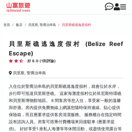
首頁
飯店
貝里斯, 聖喬治串島
貝里斯礁逃逸度假村
貝里斯礁逃逸度假村 (Belize Reef
Escape)
好 8.0 (1則評論)
貝里斯, 聖喬治串島
入住位於聖喬治串島的貝里斯礁逃逸度假村，就會位於水岸，
步行即可抵達貝里斯堡礁。 這家海灘度假村位於班尼斯特環礁
和貝里斯博物館地區。 8 間客房等您入住，享受家一般的溫馨
與舒適。房內提供免費無線上網讓您隨時保持連線。貼心提供
保險箱，而且應要求提供客房清潔服務。 服務櫃台在指定時間
設有諮詢人員。房客可搭乘付費機場來回接駁車 (應要求提
供)。 好好享受1 座私人海灘等等休閒活動，或盡情使用露台等