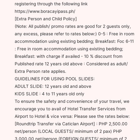
registering through the following link
https://www.boracayipass.ph/
[Extra Person and Child Policy]
(Note: All publish/ promo rates are good for 2 guests only,
any excess, please refer to rates below:) 0-5 : Free in room
accommodation using existing bedding; Breakfast: Foc 6-11
: Free in room accommodation using existing bedding;
Breakfast: with charge if availed - 10 % discount from
Published rate 12 years old above : Considered as adult/
Extra Person rate applies.
GUIDELINES FOR USING POOL SLIDES:
ADULT SLIDE: 12 years old and above
KIDS SLIDE : 4 to 11 years old only
To ensure the safety and convenience of your travel, we
encourage you to avail of Hotel Transfer Services from
Airport to Hotel & vice versa: Please see the rates below:
[Roundtrip Transfer via Caticlan Airport] : PHP 2,500.00
net/person (LOCAL GUESTS/ minimum of 2 pax) PHP
3,000.00 net/person (FOREIGN GUESTS/ minimum of 2