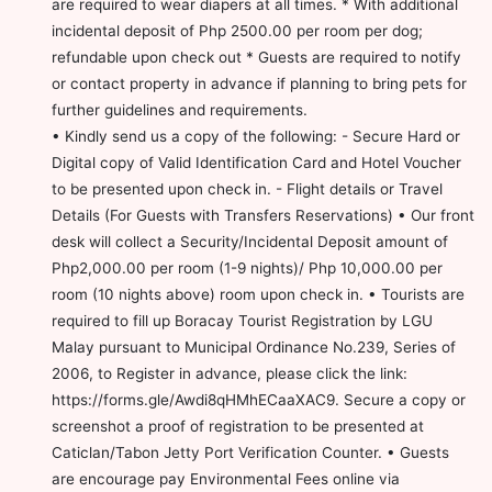
are required to wear diapers at all times. * With additional
incidental deposit of Php 2500.00 per room per dog;
refundable upon check out * Guests are required to notify
or contact property in advance if planning to bring pets for
further guidelines and requirements.
• Kindly send us a copy of the following: - Secure Hard or
Digital copy of Valid Identification Card and Hotel Voucher
to be presented upon check in. - Flight details or Travel
Details (For Guests with Transfers Reservations) • Our front
desk will collect a Security/Incidental Deposit amount of
Php2,000.00 per room (1-9 nights)/ Php 10,000.00 per
room (10 nights above) room upon check in. • Tourists are
required to fill up Boracay Tourist Registration by LGU
Malay pursuant to Municipal Ordinance No.239, Series of
2006, to Register in advance, please click the link:
https://forms.gle/Awdi8qHMhECaaXAC9. Secure a copy or
screenshot a proof of registration to be presented at
Caticlan/Tabon Jetty Port Verification Counter. • Guests
are encourage pay Environmental Fees online via