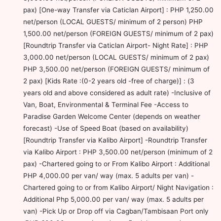
pax) [One-way Transfer via Caticlan Airport] : PHP 1,250.00
net/person (LOCAL GUESTS/ minimum of 2 person) PHP
1,500.00 net/person (FOREIGN GUESTS/ minimum of 2 pax)
[Roundtrip Transfer via Caticlan Airport- Night Rate] : PHP
3,000.00 net/person (LOCAL GUESTS/ minimum of 2 pax)
PHP 3,500.00 net/person (FOREIGN GUESTS/ minimum of
2 pax) [Kids Rate :(0-2 years old -free of charge)] : (3
years old and above considered as adult rate) -Inclusive of
Van, Boat, Environmental & Terminal Fee -Access to
Paradise Garden Welcome Center (depends on weather
forecast) -Use of Speed Boat (based on availability)
[Roundtrip Transfer via Kalibo Airport] -Roundtrip Transfer
via Kalibo Airport : PHP 3,500.00 net/person (minimum of 2
pax) -Chartered going to or From Kalibo Airport : Additional
PHP 4,000.00 per van/ way (max. 5 adults per van) -
Chartered going to or from Kalibo Airport/ Night Navigation :
Additional Php 5,000.00 per van/ way (max. 5 adults per
van) -Pick Up or Drop off via Cagban/Tambisaan Port only