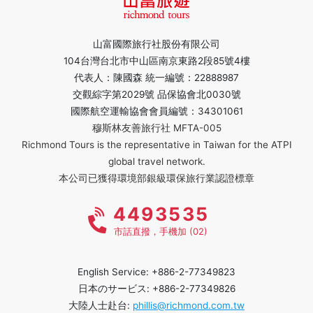
山富國際旅行社股份有限公司
104台灣台北市中山區南京東路2段85號4樓
代表人：陳國森 統一編號：22888987
交觀綜字第2029號 品保協會北0030號
國際航空運輸協會會員編號：34301061
穆斯林友善旅行社 MFTA-005
Richmond Tours is the representative in Taiwan for the ATPI
global travel network.
本公司已獲得環境部銀級環保旅行業認證標章
4493535
市話直撥，手機加 (02)
English Service: +886-2-77349823
日本のサービス: +886-2-77349826
大陸人士赴台:
phillis@richmond.com.tw