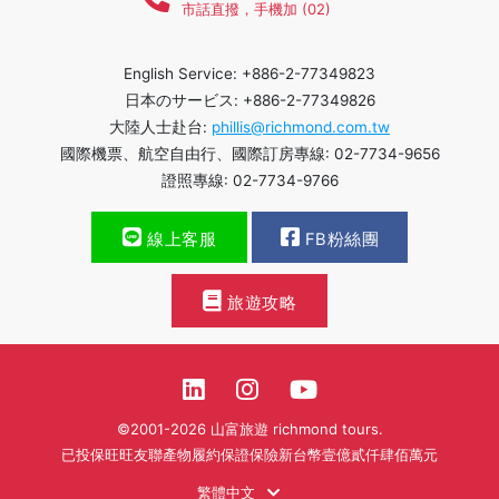
市話直撥，手機加 (02)
English Service: +886-2-77349823
日本のサービス: +886-2-77349826
大陸人士赴台:
phillis@richmond.com.tw
國際機票、航空自由行、國際訂房專線: 02-7734-9656
證照專線: 02-7734-9766
線上客服
FB粉絲團
旅遊攻略
©2001-2026 山富旅遊 richmond tours.
已投保旺旺友聯產物履約保證保險新台幣壹億貳仟肆佰萬元
繁體中文