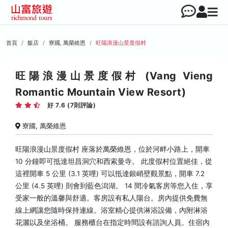
首頁
飯店
寮國, 萬榮維恩
旺陽浪漫山景度假村
旺陽浪漫山景度假村 (Vang Vieng
Romantic Mountain View Resort)
好 7.6 (7則評論)
寮國, 萬榮維恩
旺陽浪漫山景度假村 座落於萬榮維恩，位於河畔小路上，開車
10 分鐘即可抵達坦昌洞穴和西索曼寺。 此度假村位置絕佳，從
這裡開車 5 公里 (3.1 英哩) 可以抵達銀峭壁觀景點，開車 7.2
公里 (4.5 英哩) 則會到藍色潟湖。 14 間冷氣客房等您入住，享
受家一般的溫馨與舒適。客房設有私人陽台。房內提供免費無
線上網讓您隨時保持連線。浴室精心提供淋浴設備，內附淋浴
花灑以及坐浴桶。 服務櫃台在指定時間設有諮詢人員。住宿內