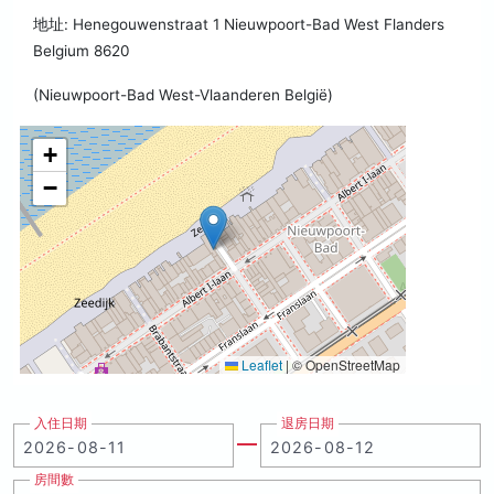
地址: Henegouwenstraat 1 Nieuwpoort-Bad West Flanders
Belgium 8620
(Nieuwpoort-Bad West-Vlaanderen België)
+
−
Leaflet
|
© OpenStreetMap
入住日期
退房日期
房間數