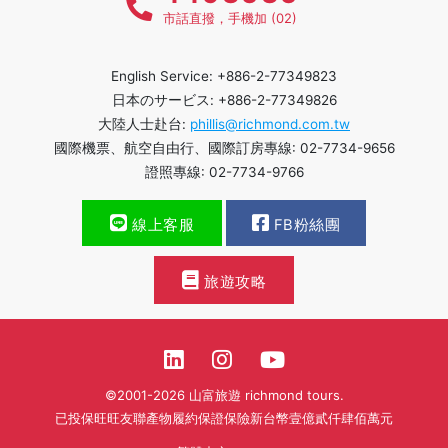
市話直撥，手機加 (02)
English Service: +886-2-77349823
日本のサービス: +886-2-77349826
大陸人士赴台:
phillis@richmond.com.tw
國際機票、航空自由行、國際訂房專線: 02-7734-9656
證照專線: 02-7734-9766
線上客服
FB粉絲團
旅遊攻略
©2001-2026 山富旅遊 richmond tours.
已投保旺旺友聯產物履約保證保險新台幣壹億貳仟肆佰萬元