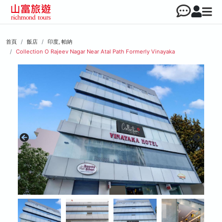
首頁
飯店
印度, 帕納
Collection O Rajeev Nagar Near Atal Path Formerly Vinayaka