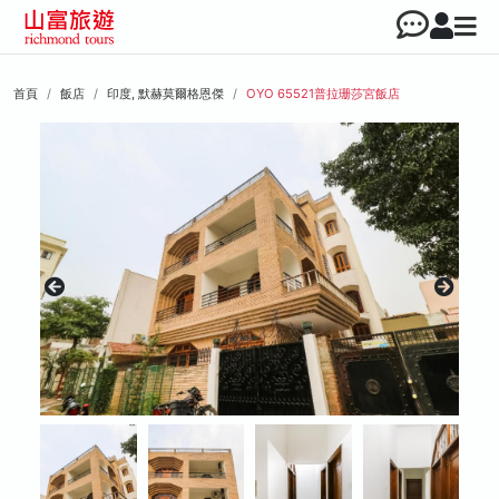
首頁
飯店
印度, 默赫莫爾格恩傑
OYO 65521普拉珊莎宮飯店