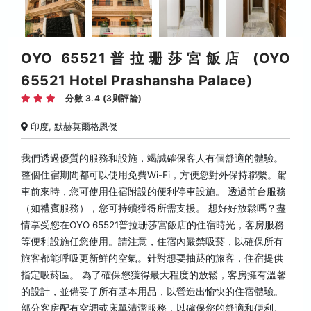
OYO 65521普拉珊莎宮飯店 (OYO
65521 Hotel Prashansha Palace)
分數 3.4 (3則評論)
印度, 默赫莫爾格恩傑
我們透過優質的服務和設施，竭誠確保客人有個舒適的體驗。
整個住宿期間都可以使用免費Wi-Fi，方便您對外保持聯繫。駕
車前來時，您可使用住宿附設的便利停車設施。 透過前台服務
（如禮賓服務），您可持續獲得所需支援。 想好好放鬆嗎？盡
情享受您在OYO 65521普拉珊莎宮飯店的住宿時光，客房服務
等便利設施任您使用。請注意，住宿內嚴禁吸菸，以確保所有
旅客都能呼吸更新鮮的空氣。針對想要抽菸的旅客，住宿提供
指定吸菸區。 為了確保您獲得最大程度的放鬆，客房擁有溫馨
的設計，並備妥了所有基本用品，以營造出愉快的住宿體驗。
部分客房配有空調或床單清潔服務，以確保您的舒適和便利。