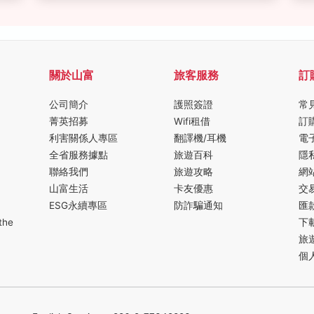
關於山富
旅客服務
訂
公司簡介
護照簽證
常
菁英招募
Wifi租借
訂
利害關係人專區
翻譯機/耳機
電
全省服務據點
旅遊百科
隱
聯絡我們
旅遊攻略
網
山富生活
卡友優惠
交
ESG永續專區
防詐騙通知
匯
the
下
旅
個