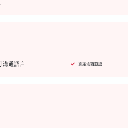
。
可溝通語言
克羅埃西亞語