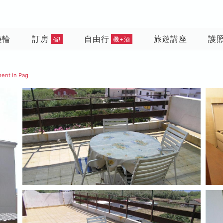
遊輪
訂房
自由行
旅遊講座
護
省!
機+酒
ent in Pag