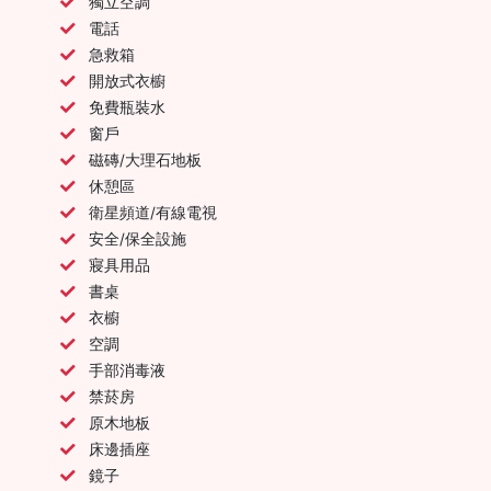
獨立空調
電話
急救箱
開放式衣櫥
免費瓶裝水
窗戶
磁磚/大理石地板
休憩區
衛星頻道/有線電視
安全/保全設施
寢具用品
書桌
衣櫥
空調
手部消毒液
禁菸房
原木地板
床邊插座
鏡子