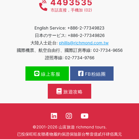
4493535
市話直撥，手機加 (02)
English Service: +886-2-77349823
日本のサービス: +886-2-77349826
大陸人士赴台:
phillis@richmond.com.tw
國際機票、航空自由行、國際訂房專線: 02-7734-9656
證照專線: 02-7734-9766
線上客服
FB粉絲團
旅遊攻略
©2001-2026 山富旅遊 richmond tours.
已投保旺旺友聯產物履約保證保險新台幣壹億貳仟肆佰萬元