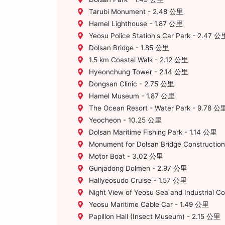
Tarubi Monument - 2.48 公里
Hamel Lighthouse - 1.87 公里
Yeosu Police Station's Car Park - 2.47 公
Dolsan Bridge - 1.85 公里
1.5 km Coastal Walk - 2.12 公里
Hyeonchung Tower - 2.14 公里
Dongsan Clinic - 2.75 公里
Hamel Museum - 1.87 公里
The Ocean Resort - Water Park - 9.78 公
Yeocheon - 10.25 公里
Dolsan Maritime Fishing Park - 1.14 公里
Monument for Dolsan Bridge Constructio
Motor Boat - 3.02 公里
Gunjadong Dolmen - 2.97 公里
Hallyeosudo Cruise - 1.57 公里
Night View of Yeosu Sea and Industrial C
Yeosu Maritime Cable Car - 1.49 公里
Papillon Hall (Insect Museum) - 2.15 公里