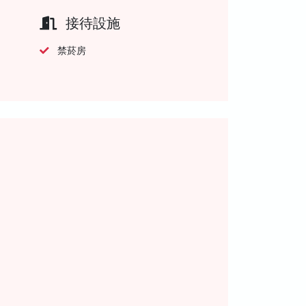
接待設施
禁菸房