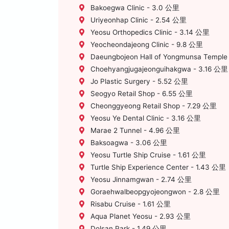
Bakoegwa Clinic - 3.0 公里
Uriyeonhap Clinic - 2.54 公里
Yeosu Orthopedics Clinic - 3.14 公里
Yeocheondajeong Clinic - 9.8 公里
Daeungbojeon Hall of Yongmunsa Temple
Choehyangjugajeonguihakgwa - 3.16 公里
Jo Plastic Surgery - 5.52 公里
Seogyo Retail Shop - 6.55 公里
Cheonggyeong Retail Shop - 7.29 公里
Yeosu Ye Dental Clinic - 3.16 公里
Marae 2 Tunnel - 4.96 公里
Baksoagwa - 3.06 公里
Yeosu Turtle Ship Cruise - 1.61 公里
Turtle Ship Experience Center - 1.43 公里
Yeosu Jinnamgwan - 2.74 公里
Goraehwalbeopgyojeongwon - 2.8 公里
Risabu Cruise - 1.61 公里
Aqua Planet Yeosu - 2.93 公里
Dolsan Park - 1.49 公里