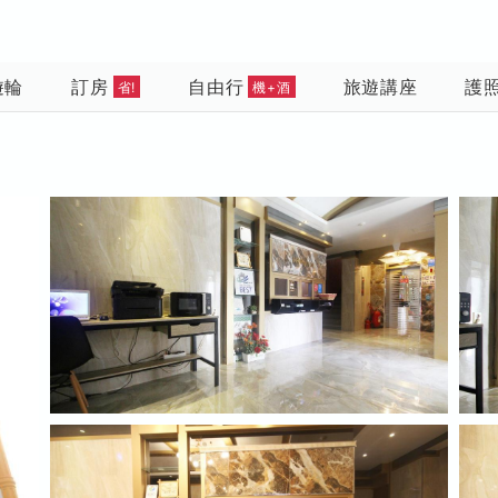
遊輪
訂房
自由行
旅遊講座
護
省!
機+酒