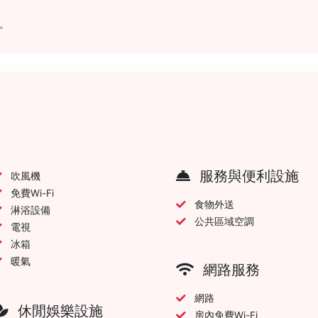
。
服務與便利設施
吹風機
免費Wi-Fi
食物外送
淋浴設備
公共區域空調
電視
冰箱
暖氣
網路服務
網路
休閒娛樂設施
房內免費Wi-Fi