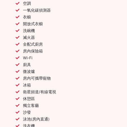
空調
一氧化碳偵測器
衣櫥
開放式衣櫥
洗碗機
滅火器
全配式廚房
房內保險箱
Wi-Fi
廚具
微波爐
房內可攜帶寵物
冰箱
衛星頻道/有線電視
休憩區
獨立客廳
沙發
泳池(房內直通)
洗衣機