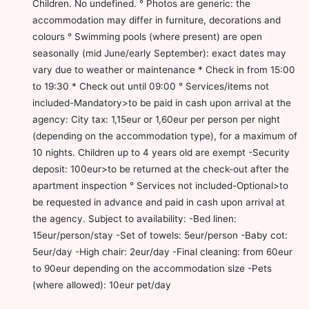
Children. No undefined. ° Photos are generic: the
accommodation may differ in furniture, decorations and
colours ° Swimming pools (where present) are open
seasonally (mid June/early September): exact dates may
vary due to weather or maintenance * Check in from 15:00
to 19:30 * Check out until 09:00 ° Services/items not
included-Mandatory>to be paid in cash upon arrival at the
agency: City tax: 1,15eur or 1,60eur per person per night
(depending on the accommodation type), for a maximum of
10 nights. Children up to 4 years old are exempt -Security
deposit: 100eur>to be returned at the check-out after the
apartment inspection ° Services not included-Optional>to
be requested in advance and paid in cash upon arrival at
the agency. Subject to availability: -Bed linen:
15eur/person/stay -Set of towels: 5eur/person -Baby cot:
5eur/day -High chair: 2eur/day -Final cleaning: from 60eur
to 90eur depending on the accommodation size -Pets
(where allowed): 10eur pet/day