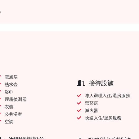
。
電風扇
接待設施
熱水壺
浴巾
專人辦理入住/退房服務
煙霧偵測器
禁菸房
衣櫥
滅火器
公共浴室
快速入住/退房服務
空調