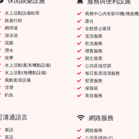
休閒娛樂設施
服務與便利設施
水上活動設備租用
商務中心內有影印機/傳真機
旅遊行程
露台
網球場
全館禁止吸菸
游泳池
送洗服務
花園
乾洗服務
潛水
禮賓服務
按摩
開立發票
水上活動(配有機動設備)
公共區域空調
水上活動(無機動設備)
每日客房清潔服務
風帆衝浪設備
熨燙服務
浮潛
保險箱
釣魚
美容服務
可溝通語言
網路服務
泰語
網路服務
英語
公共區域Wi-Fi