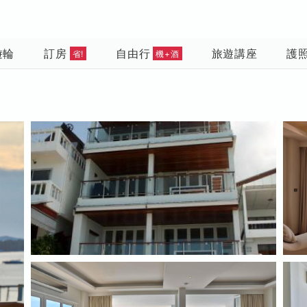
遊輪
訂房
自由行
旅遊講座
護
省!
機+酒