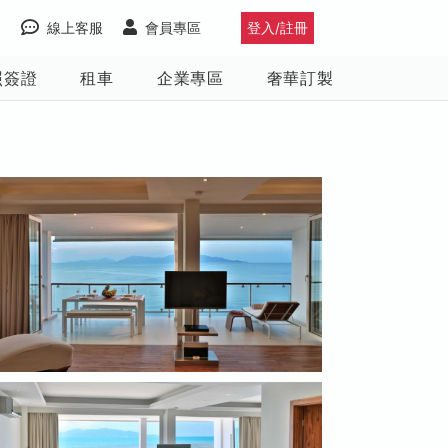
線上客服
會員專區
登入/註冊
照簽證
租車
企業專區
奢華訂製