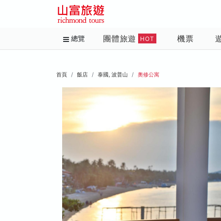
團體旅遊
機票
總覽
HOT
首頁
飯店
泰國, 波普山
奧修公寓