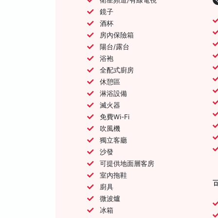
鏡子
酒杯
房內保險箱
陽台/露台
浴袍
全配式廚房
休憩區
淋浴設備
滅火器
免費Wi-Fi
吹風機
獨立客廳
沙發
可提供地面層客房
室內拖鞋
廚具
微波爐
冰箱