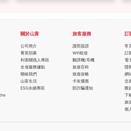
關於山富
旅客服務
訂
公司簡介
護照簽證
常
菁英招募
Wifi租借
訂
利害關係人專區
翻譯機/耳機
電
全省服務據點
旅遊百科
隱
聯絡我們
旅遊攻略
網
山富生活
卡友優惠
交
ESG永續專區
防詐騙通知
匯
the
下
旅
個