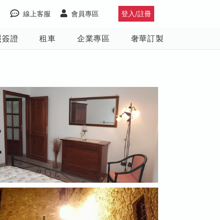
線上客服
會員專區
登入/註冊
照簽證
租車
企業專區
奢華訂製