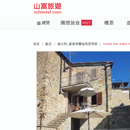
團體旅遊
機票
總覽
HOT
首頁
飯店
義大利, 蒙泰韋爾迪馬里蒂莫
home the walls i