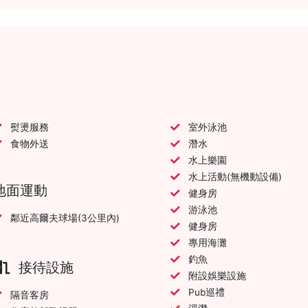
熨燙服務
室外泳池
食物外送
潛水
水上樂園
水上活動(無機動設備)
地面運動
健身房
游泳池
鄰近高爾夫球場(3公里內)
健身房
專用海灘
釣魚
接待設施
附設娛樂設施
Pub巡禮
隔音客房