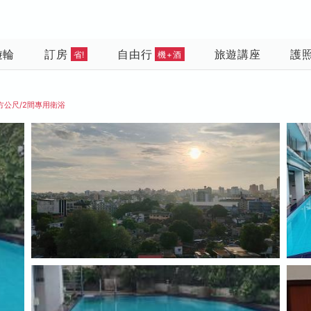
遊輪
訂房
自由行
旅遊講座
護
省!
機+酒
平方公尺/2間專用衛浴