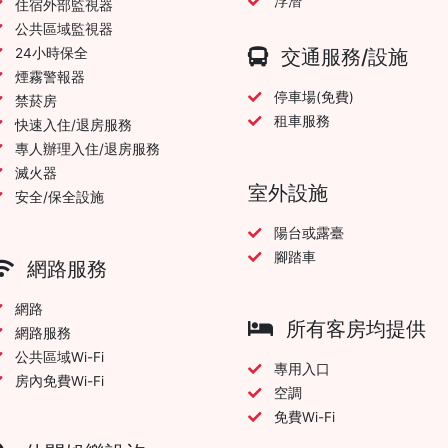
浮潛
住宿外部監視器
公共區域監視器
24小時保全
交通服務/設施
煙霧警報器
停車場(免費)
禁菸房
租車服務
快速入住/退房服務
專人辦理入住/退房服務
滅火器
室外設施
安全/保全設施
陽台或露臺
腳踏車
網路服務
網路
所有客房均提供
網路服務
公共區域Wi-Fi
專用入口
房內免費Wi-Fi
空調
免費Wi-Fi