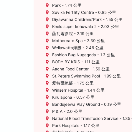
Park - 1.74 公里
Suvika Fertility Centre - 0.85 公里
Diyawanna Childrens'Park - 1.55 公里
Keels super kohuwala 2 - 2.03 公里
薩瓦電影院 - 2.19 公里
Mothercare Spa - 2.39 公里
Wellawatta海灘 - 2.46 公里
Fashion Bug Nugegoda - 1.3 公里
BODY BY KRIS - 1.11 公里
Aache Food Center - 1.59 公里
St.Peters Swimming Pool - 1.99 公里
愛特爾總部 - 1.75 公里
Winserr Hospital - 1.44 公里
Kirulapona - 0.57 公里
Bandujeewa Play Ground - 0.19 公里
P & A - 2.0 公里
National Blood Transfusion Service - 1.3
Park Hospitals - 1.17 公里