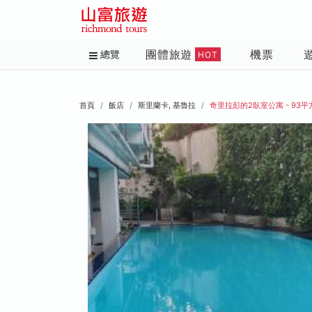
團體旅遊
機票
總覽
HOT
首頁
飯店
斯里蘭卡, 基魯拉
奇里拉彭的2臥室公寓 - 93