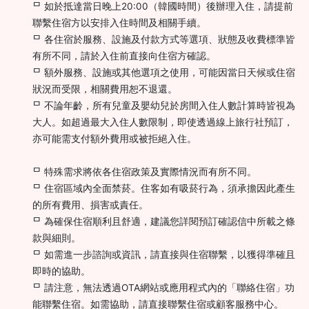
ᄆ 如於抵達當日晚上20:00（韓國時間）後辦理入住，請提前
聯繫住宿方以安排入住時間及相關手續。
ᄆ 各住宿於服務、設施及付款方式等選項、狀態及收費標準皆
有所不同，請於入住前直接向住宿方確認。
ᄆ 額外服務、設施或其他選項之使用，可能因當日天候或住宿
狀況而受限，相關費用恕不退還。
ᄆ 不論年齡，所有兒童及嬰幼兒於房間入住人數計算時皆視為
大人。如超過最大入住人數限制，即使透過線上旅行社預訂，
亦可能需支付額外費用或被拒絕入住。
ᄆ 特殊需求將依各住宿政策及實際情況而有所不同。
ᄆ 住宿區域內全面禁菸。住客如有吸菸行為，須承擔因此產生
的所有費用、損害或責任。
ᄆ 為確保住宿順利且舒適，建議您詳閱預訂確認信中所載之條
款與細則。
ᄆ 如需進一步諮詢或資訊，請直接與住宿聯繫，以獲得準確且
即時的協助。
ᄆ 請注意，無法透過OTA網站或應用程式內的「聯絡住宿」功
能聯繫住宿。如需協助，請直接聯繫住宿或顧客服務中心。