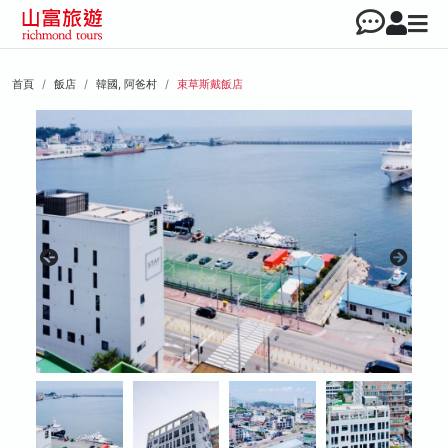
首頁
飯店
韓國, 阿爸村
束草斯戴飯店