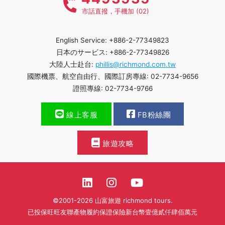
市話直撥，手機加 (02)
English Service: +886-2-77349823
日本のサービス: +886-2-77349826
大陸人士赴台:
phillis@richmond.com.tw
國際機票、航空自由行、國際訂房專線: 02-7734-9656
證照專線: 02-7734-9766
線上客服
FB粉絲團
旅遊攻略
©2001-2026 山富旅遊 richmond tours.
已投保旺旺友聯產物履約保證保險新台幣壹億貳仟肆佰萬元