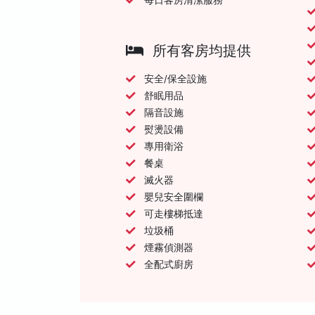
所有客房均提供
安全/保全設施
舒眠用品
隔音設施
熨燙設備
專用衛浴
餐桌
滅火器
嬰兒安全圍欄
可走樓梯抵達
垃圾桶
煙霧偵測器
全配式廚房