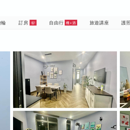
遊輪
訂房
自由行
旅遊講座
護
省!
機+酒