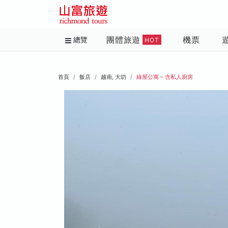
團體旅遊
機票
總覽
HOT
首頁
飯店
越南, 大叻
綠屋公寓 – 含私人廚房