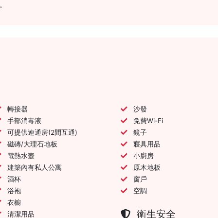
。
轉接器
沙發
手部消毒液
免費Wi-Fi
可提供連通房(2間互通)
鏡子
磁磚/大理石地板
寢具用品
電熱水壺
小廚房
建築內有私人公寓
原木地板
酒杯
窗戶
浴袍
空調
衣櫥
衛生安全
清潔用品