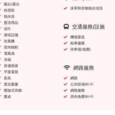
陽台/露台
床單和衣物熱水清洗
休憩區
熱水壺
盥洗用品
交通服務/設施
浴巾
淋浴設備
機場接送
吹風機
租車服務
室內拖鞋
停車場(免費)
電風扇
冰箱
床邊插座
網路服務
平面電視
廚具
網路
遮光窗簾
公共區域Wi-Fi
開放式衣櫥
網路服務
書桌
房內免費Wi-Fi