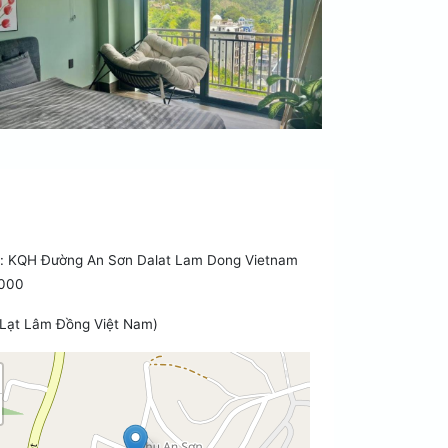
 KQH Đường An Sơn Dalat Lam Dong Vietnam
000
 Lạt Lâm Ðồng Việt Nam)