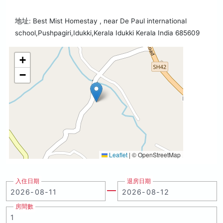
地址: Best Mist Homestay , near De Paul international
school,Pushpagiri,Idukki,Kerala Idukki Kerala India 685609
+
−
Leaflet
|
© OpenStreetMap
入住日期
退房日期
房間數