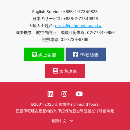
English Service: +886-2-77349823
日本のサービス: +886-2-77349826
大陸人士赴台:
phillis@richmond.com.tw
國際機票、航空自由行、國際訂房專線: 02-7734-9656
證照專線: 02-7734-9766
線上客服
FB粉絲團
旅遊攻略
©2001-2026 山富旅遊 richmond tours.
已投保旺旺友聯產物履約保證保險新台幣壹億貳仟肆佰萬元
繁體中文