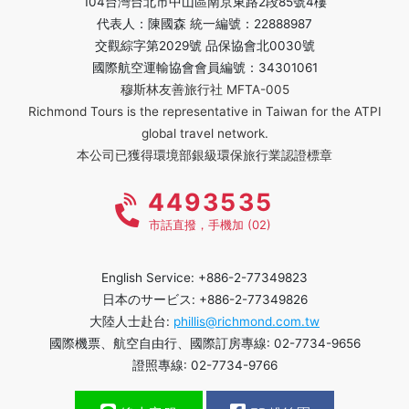
104台灣台北市中山區南京東路2段85號4樓
代表人：陳國森 統一編號：22888987
交觀綜字第2029號 品保協會北0030號
國際航空運輸協會會員編號：34301061
穆斯林友善旅行社 MFTA-005
Richmond Tours is the representative in Taiwan for the ATPI
global travel network.
本公司已獲得環境部銀級環保旅行業認證標章
4493535
市話直撥，手機加 (02)
English Service: +886-2-77349823
日本のサービス: +886-2-77349826
大陸人士赴台:
phillis@richmond.com.tw
國際機票、航空自由行、國際訂房專線: 02-7734-9656
證照專線: 02-7734-9766