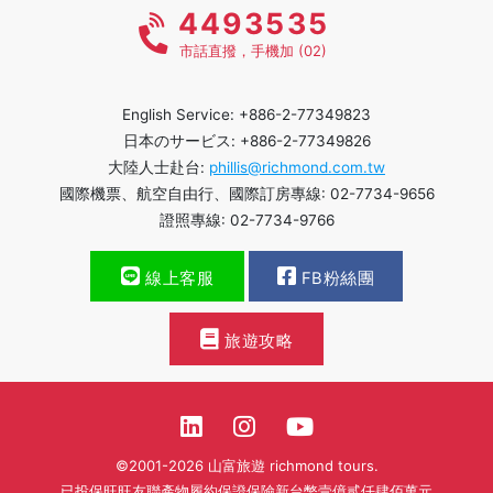
4493535
市話直撥，手機加 (02)
English Service: +886-2-77349823
日本のサービス: +886-2-77349826
大陸人士赴台:
phillis@richmond.com.tw
國際機票、航空自由行、國際訂房專線: 02-7734-9656
證照專線: 02-7734-9766
線上客服
FB粉絲團
旅遊攻略
©2001-2026 山富旅遊 richmond tours.
已投保旺旺友聯產物履約保證保險新台幣壹億貳仟肆佰萬元