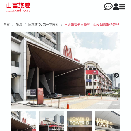
首頁
飯店
馬來西亞, 第一花園站
M維爾蒂卡吉隆坡 - 由愛爾豪斯特管理