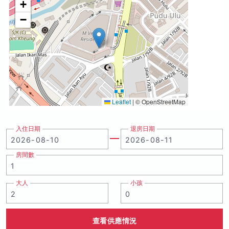
+
−
Leaflet
|
© OpenStreetMap
入住日期
退房日期
房間數
大人
小孩
查看供應情況