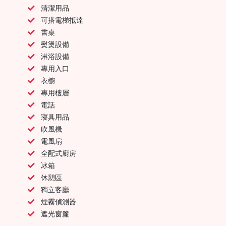
清潔用品
可搭電梯抵達
書桌
熨燙設備
淋浴設備
專用入口
衣櫥
專用樓層
電話
寢具用品
吹風機
電風扇
全配式廚房
冰箱
休憩區
獨立客廳
煙霧偵測器
遮光窗簾