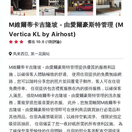
M維爾蒂卡吉隆坡 - 由愛爾豪斯特管理 (M
Vertica KL by Airhost)
傑出 10.0 (1則評論)
馬來西亞, 第一花園站
M維爾蒂卡吉隆坡 - 由愛爾豪斯特管理提供優質的服務和設
施，以確保客人體驗極致的舒適。 使用住宿提供的免費無線網
路，您可以隨時分享您的照片並回覆電子郵件。客人可在住宿
免費停車。 住宿提供包含禮賓服務在內的接待服務，以確保客
人滿意。 借助M維爾蒂卡吉隆坡 - 由愛爾豪斯特管理的洗衣服
務，重複穿搭您最喜愛的衣服。 此外，您無需離開M維爾蒂卡
吉隆坡 - 由愛爾豪斯特管理即可在便利商店購買旅行必需品和
其他用品。住宿為嚴禁吸菸區，以維持空氣清淨。 僅限於指定
吸菸區抽菸。 住宿備妥了您一夜好眠所需的所有便利設施。 為
了確保您享受愉快的住宿體驗，住宿的部分客房配有空調或床