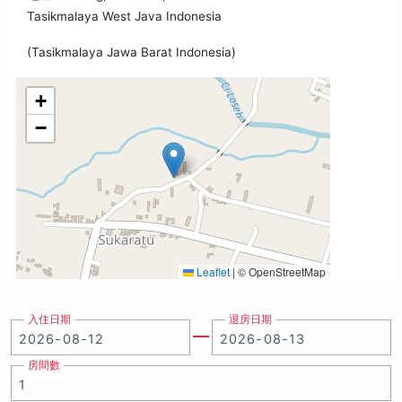
Tasikmalaya West Java Indonesia
(Tasikmalaya Jawa Barat Indonesia)
+
−
Leaflet
|
© OpenStreetMap
入住日期
退房日期
房間數