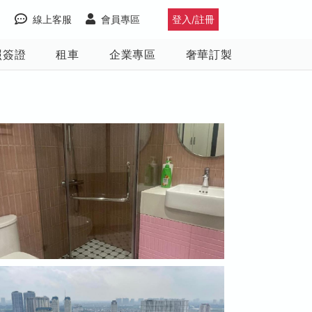
線上客服
會員專區
登入/註冊
照簽證
租車
企業專區
奢華訂製