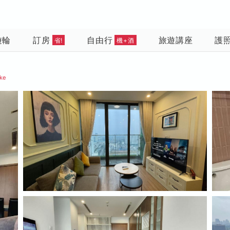
遊輪
訂房
自由行
旅遊講座
護
省!
機+酒
ake