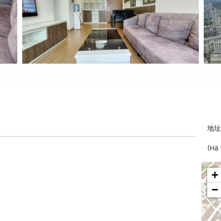
地址:
(Hà 
+
−