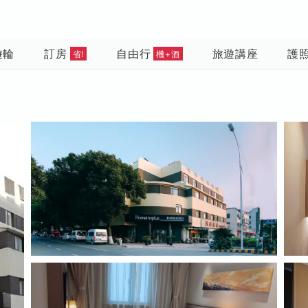
遊輪
訂房
自由行
旅遊講座
護
省!
機+酒