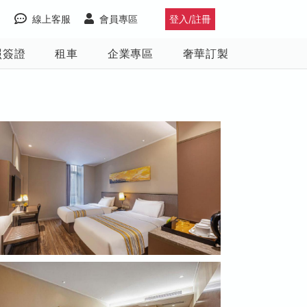
線上客服
會員專區
登入/註冊
照簽證
租車
企業專區
奢華訂製