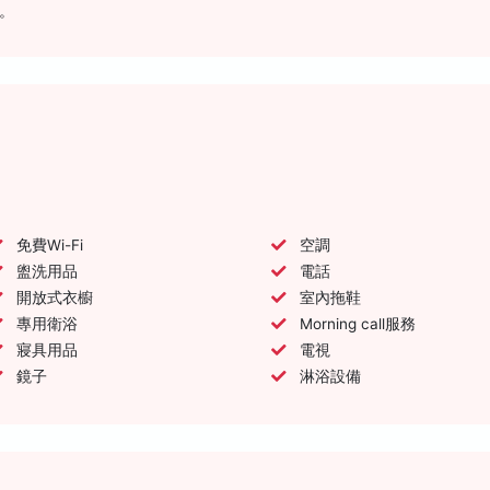
。
免費Wi-Fi
空調
盥洗用品
電話
開放式衣櫥
室內拖鞋
專用衛浴
Morning call服務
寢具用品
電視
鏡子
淋浴設備