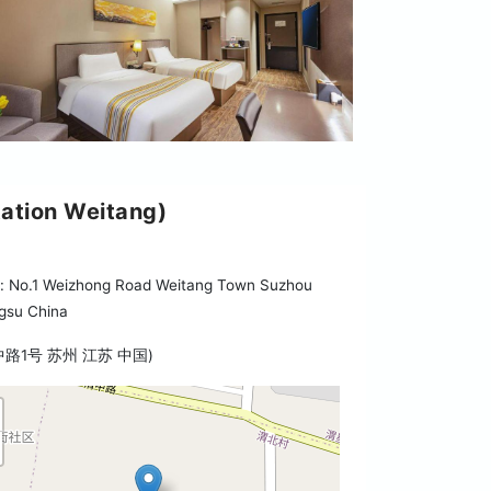
tion Weitang)
 No.1 Weizhong Road Weitang Town Suzhou
gsu China
中路1号 苏州 江苏 中国)