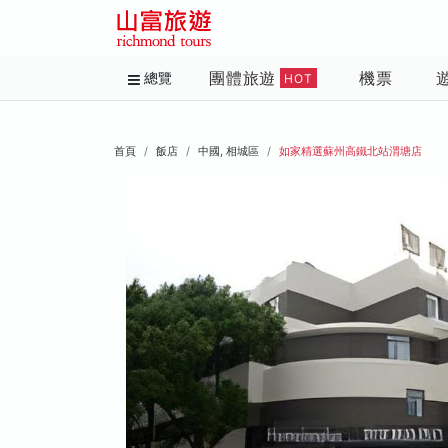
團體旅遊
機票
總覽
HOT
首頁
飯店
中國, 相城區
如家精選蘇州高鐵北站渭塘店