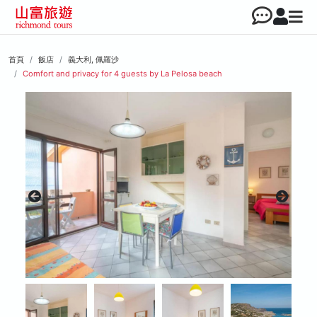
首頁
飯店
義大利, 佩羅沙
Comfort and privacy for 4 guests by La Pelosa beach