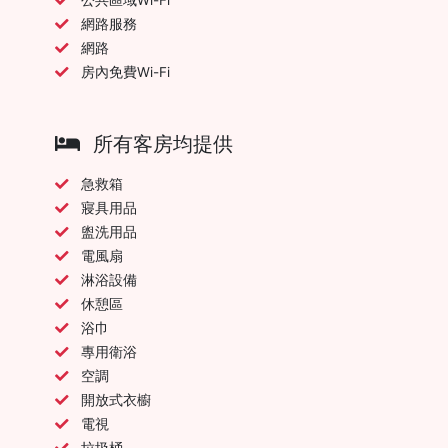
網路服務
網路
房內免費Wi-Fi
所有客房均提供
急救箱
寢具用品
盥洗用品
電風扇
淋浴設備
休憩區
浴巾
專用衛浴
空調
開放式衣櫥
電視
垃圾桶