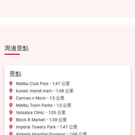
周邊景點
景點
Malibu Club Pool - 1.47 公里
kunaic mandi mart - 1.48 公里
Canvas n More - 1.5 公里
Malibu Town Parks - 1.5 公里
Vatsalya Clinic - 1.55 公里
Block B Market - 1.39 公里
Imperia Towers Park - 1.47 公里
Artemis Hospital Gurgaon - 1.64 公里