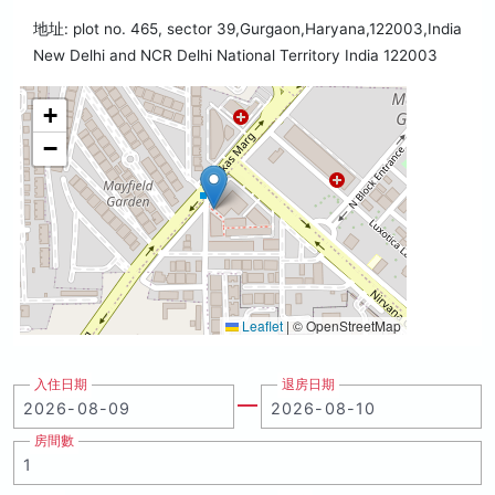
地址: plot no. 465, sector 39,Gurgaon,Haryana,122003,India
New Delhi and NCR Delhi National Territory India 122003
+
−
Leaflet
|
© OpenStreetMap
入住日期
退房日期
房間數