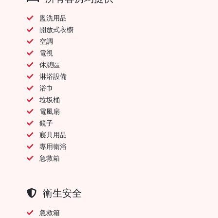
盥洗用品
開放式衣櫥
空調
電視
休憩區
淋浴設備
浴巾
垃圾桶
電風扇
鏡子
寢具用品
專用衛浴
急救箱
衛生安全
急救箱