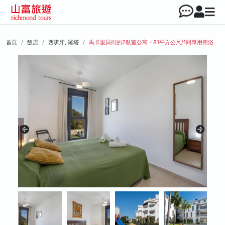
首頁
飯店
西班牙, 羅塔
馬卡里貝街的2臥室公寓 - 81平方公尺/1間專用衛浴