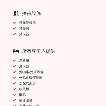
接待設施
煙霧警報器
禁菸房
滅火器
所有客房均提供
急救箱
滅火器
沖咖啡/泡茶設備
一氧化碳偵測器
全配式廚房
吹風機
暖氣
熨燙設備
免費有線上網